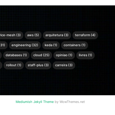
vice-mesh (3)
aws (5)
arquitetura (3)
terraform (4)
31)
engineering (32)
keda (1)
containers (1)
databases (1)
cloud (25)
opiniao (1)
livres (1)
rollout (1)
staff-plus (3)
carreira (3)
Mediumish Jekyll Theme
by WowThemes.net